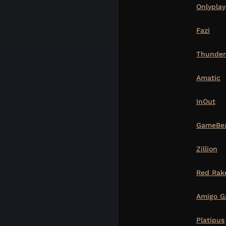
Onlyplay
Fazi
Thunder
Amatic
InOut
GameBe
Zillion
Red Rak
Amigo G
Platipus