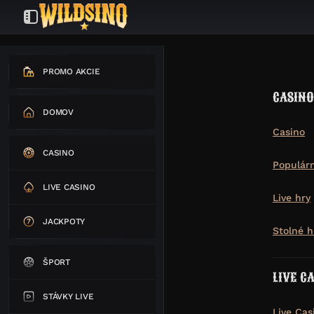
PROMO AKCIE
CASINO
DOMOV
Casino
CASINO
Populár
LIVE CASINO
Live hry
JACKPOTY
Stolné h
ŠPORT
LIVE C
STÁVKY LIVE
Live Cas