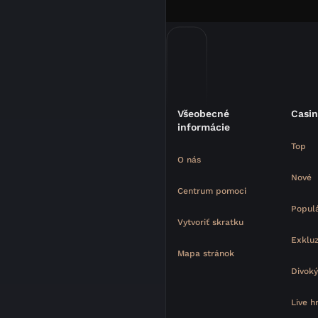
Platby
Všeobecné
Casi
informácie
Top
O nás
Nové
Centrum pomoci
Popul
Vytvoriť skratku
Exkluz
Mapa stránok
Divoký
Live h