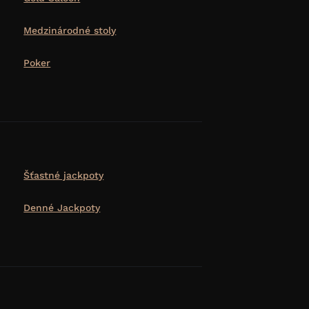
Medzinárodné stoly
Poker
Šťastné jackpoty
Denné Jackpoty