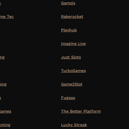
c
Gamzix
me Tec
Rakerocket
Playhub
Imagine Live
ng
Just Slots
TurboGames
ing
Game2Slot
n
Fugaso
Games
The Better Platform
aming
Lucky Streak