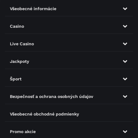
Všeobecné informácie
Casino
Live Casino
Jackpoty
Šport
Bezpečnosť a ochrana osobných údajov
Všeobecné obchodné podmienky
Promo akcie