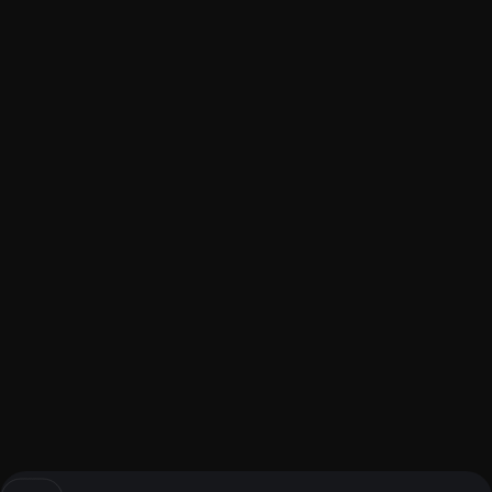
Platby