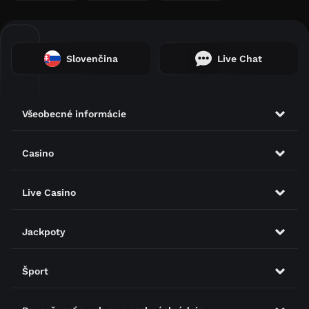
Platby
Slovenčina
Live Chat
Všeobecné informácie
Casino
Live Casino
Jackpoty
Šport