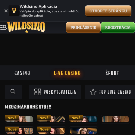
Wildsino Aplikácia
OTVORTE STRÁNKU
Vstúpte do aplikácie, aby ste si mohli čo
najlepšie zahrať
PRIHLÁSENIE
REGISTRÁCIA
CASINO
LIVE CASINO
ŠPORT
POSKYTOVATELIA
TOP LIVE CASINO
MEDZINÁRODNÉ STOLY
Nové
Nové
Nové
French Roulette
Spanish Roulette
Roleta Brasileira
Live Altin Roulette
Nové
Nové
Türkçe VIP Blackjack 1
Türkçe Rulet
Dice Turkish Roulette