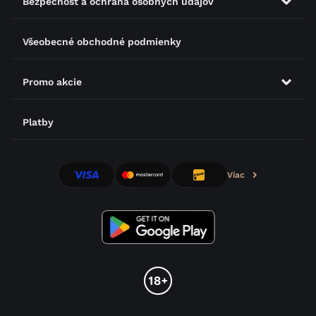
Bezpečnosť a ochrana osobných údajov
Všeobecné obchodné podmienky
Promo akcie
Platby
Viac