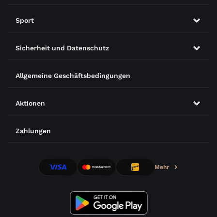
Sport
Sicherheit und Datenschutz
Allgemeine Geschäftsbedingungen
Aktionen
Zahlungen
Mehr