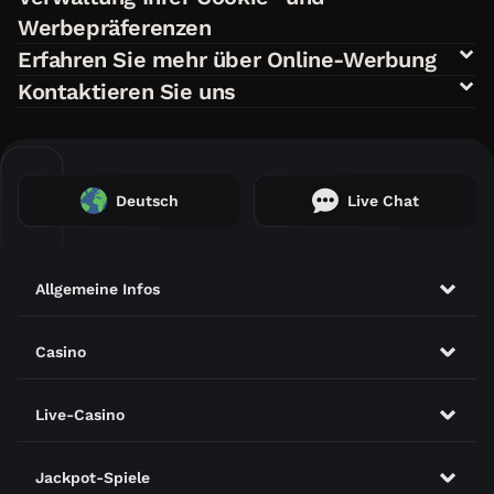
Werbepräferenzen
Erfahren Sie mehr über Online-Werbung
Kontaktieren Sie uns
Zahlungen
Deutsch
Live Chat
Allgemeine Infos
Casino
Live-Casino
Jackpot-Spiele