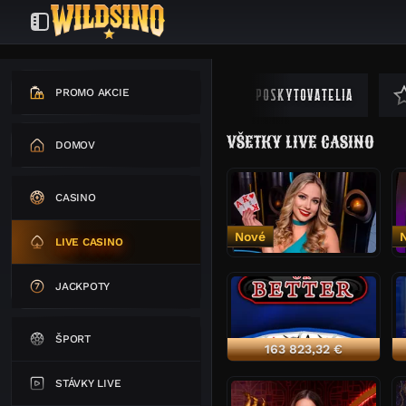
POSKYTOVATELIA
PROMO AKCIE
VŠETKY LIVE CASINO
DOMOV
Gravity Blackjack
G
CASINO
Nové
LIVE CASINO
Jacks or Better
V
JACKPOTY
ŠPORT
163 823,32 €
STÁVKY LIVE
Live Baccarat 1 NC
B