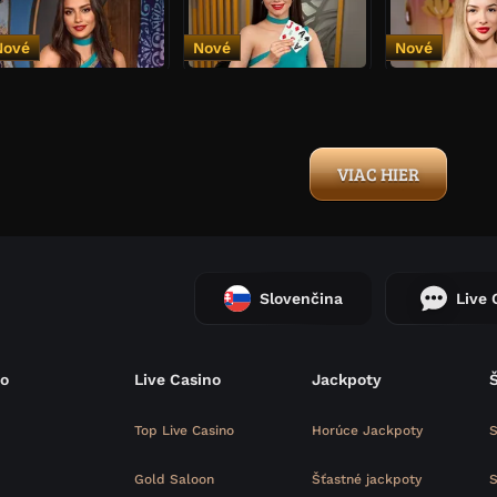
Nové
Nové
Nové
ravity Auto Roulette
Take Deal Or Risk Blackjack
Grand Bonus Ba
VIAC HIER
Nové
Nové
Nové
Slovenčina
Live 
no
Live Casino
Jackpoty
Top Live Casino
Horúce Jackpoty
S
Gold Saloon
Šťastné jackpoty
S