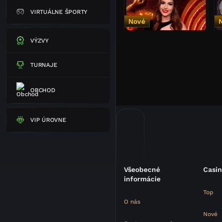
VIRTUÁLNE ŠPORTY
Nové
VÝZVY
Auto Roulette
G
TURNAJE
Nové
OBCHOD
Platby
VIP ÚROVNE
Všeobecné
Casi
informácie
Top
O nás
Nové