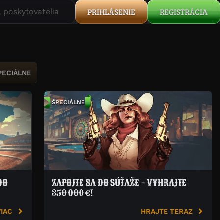
PRIHLÁSENIE
REGISTRÁCIA
, poskytovatelia
PECIÁLNE
ŠPECIÁLNE
DO
ZAPOJTE SA DO SÚŤAŽE - VYHRAJTE
350 000 €!
VIAC
HRAJTE TERAZ