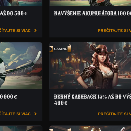
AŽ DO 500 €
NAVÝŠENIE AKUMULÁTORA 100 0
ÍTAJTE SI VIAC
PREČÍTAJTE SI 
CASINO
0 000 €
DENNÝ CASHBACK 15% AŽ DO VÝ
400 €
ÍTAJTE SI VIAC
PREČÍTAJTE SI 