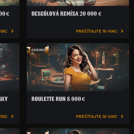
00 €
BEZGÓLOVÁ REMÍZA 20 000 €
VIAC
PREČÍTAJTE SI VIAC
CASINO
ŠKY
ROULETTE RUN 8 000 €
VIAC
PREČÍTAJTE SI VIAC