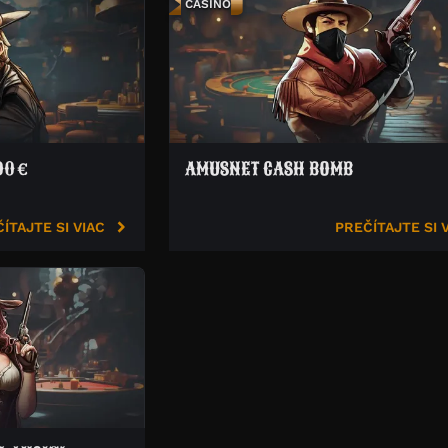
CASINO
00 €
AMUSNET CASH BOMB
ÍTAJTE SI VIAC
PREČÍTAJTE SI 