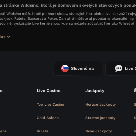
na stránke Wildsino, ktorá je domovom skvelých stávkových ponú
sti Wildsino môžu hráči pri hraní slotov, stolových hier alebo live hier zažiť naj
ackjack, Ruleta, Baccarat a Poker. Zahrať si môžete aj populárne okamžité hry, li
ečo iné, vyskúšajte Live herné show, kde sa môžete zúčastniť hier ako Wheel of
ôžu vychutnať kurzy v stávkovej kancelárii a tipovať na klasické hry, ako je bask
významné medzinárodné voľby vedúcich predstaviteľov a tipnite si, kto získa cen
viac
rístup ku všetkej tejto skvelej zábave a ešte viac - každý deň v roku, 24/7. Wi
ami, ktoré čakajú na vaše uplatnenie!
o Casino Bonus
oju cestu casínom s viac. Vyžiadajte si uvítací casino bonus a sledujte, ako vaš
Slovenčina
Live 
tajte ďalej, pretože je toho oveľa viac. A ak ste si už uvítací bonus vyžiadali, n
ochádza.
tací bonus
no
Live Casino
Jackpoty
asíne zahráte hru so skutočnými peniazmi a vykonáte svoj prvý vklad, budete vyzva
% casino uvítací bonus má hodnotu až €500, ak vložíte viac ako €20. Okrem to
nutí tohto uvítacieho bonusu sa hráči môžu vrátiť a pri každom vklade si vyzdvih
Top Live Casino
Horúce Jackpoty
S
cashbacky.
Gold Saloon
Šťastné jackpoty
S
ôžu zúčastňovať aj týždenných turnajov, ako sú Drops & Wins, Live casino stoly a
ťou vyhrať ešte vyššie jackpoty, než na aké sú zvyknutí, a vypracovať sa na vyššiu
árne
Ruleta
Nové Jackpoty
V