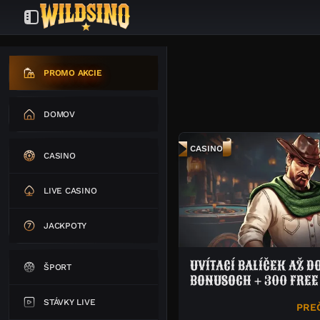
PROMO AKCIE
DOMOV
CASINO
CASINO
LIVE CASINO
JACKPOTY
UVÍTACÍ BALÍČEK AŽ DO
ŠPORT
BONUSOCH + 300 FREE
STÁVKY LIVE
PREČ