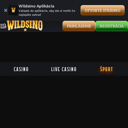
Wildsino Aplikácia
OTVORTE STRÁNKU
Vstúpte do aplikácie, aby ste si mohli čo
najlepšie zahrať
PRIHLÁSENIE
REGISTRÁCIA
CASINO
LIVE CASINO
ŠPORT