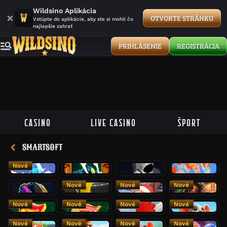
Wildsino Aplikácia
OTVORTE STRÁNKU
Vstúpte do aplikácie, aby ste si mohli čo
najlepšie zahrať
PRIHLÁSENIE
REGISTRÁCIA
CASINO
LIVE CASINO
ŠPORT
SMARTSOFT
Nové
Gems Crown Charging Wilds
Samurai
JetX
CricketX
Nové
Nové
Nové
Vampires
Football X
Jingle Bell Bonanza
Wheel of Destiny
Nové
Nové
Nové
Nové
Multi Hot 5 Super Wilds
Multi Hot 5 Deluxe
Chicken Highway
Cheesy Road
Nové
Nové
Nové
Nové
Dice Jungle
Bottle Mania
Cheesy Road Classic
Gates of Merlyn