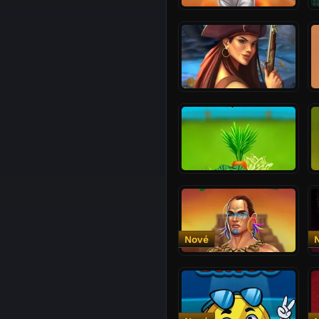
Princess of the Ocean
D
Bingo hortinha
R
Bingo Tesoro Maya
D
Nové
Beto Bingo
G