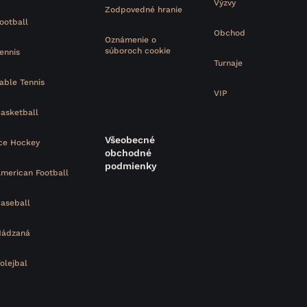
Výzvy
Zodpovedné hranie
ootball
Obchod
Oznámenie o
súboroch cookie
ennis
Turnaje
able Tennis
VIP
asketball
Všeobecné
ce Hockey
obchodné
podmienky
merican Football
aseball
Hádzaná
olejbal