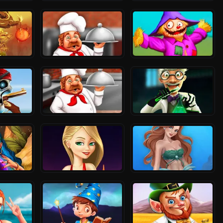
Hungry Chef
Wild Fruit
s
Hungry Chef Pickem
Crazy Lab
Vegas Baby
Ocean Richies
Magical Keno
Enchanted Cash