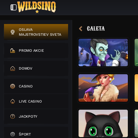
CALETA
OSLAVA
MAJSTROVSTIEV SVETA
Fright Night
M
PROMO AKCIE
DOMOV
Lucky Express
C
CASINO
LIVE CASINO
Cutey Cats
C
JACKPOTY
ŠPORT