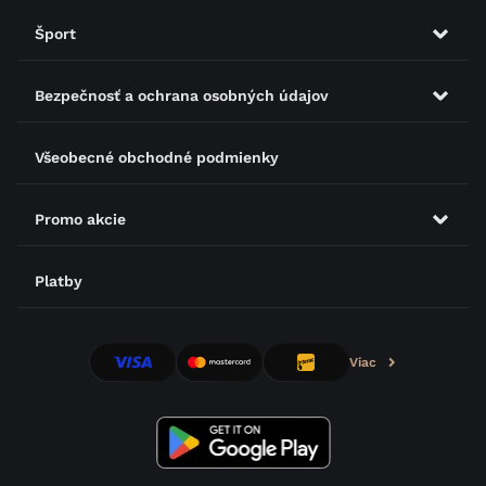
Šport
Bezpečnosť a ochrana osobných údajov
Všeobecné obchodné podmienky
Promo akcie
Platby
Viac