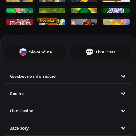
The Greatest Catch
Texas Holdem Poker
Robin Hood
Oasis Poker Classic
Novinka
Baccarat 777
Basketball
Curse of the Pharaoh Bonus Buy
Jelly Boom
Platby
Slovenčina
Live Chat
Všeobecné informácie
Casino
Live Casino
Jackpoty