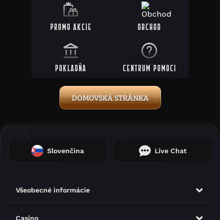
PROMO AKCIE
OBCHOD
POKLADŇA
CENTRUM POMOCI
DOMOVSKÁ STRÁNKA
Platby
Slovenčina
Live Chat
Všeobecné informácie
Casino