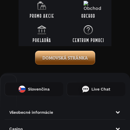
PROMO AKCIE
OBCHOD
POKLADŇA
CENTRUM POMOCI
DOMOVSKÁ STRÁNKA
Platby
Slovenčina
Live Chat
Všeobecné informácie
Casino