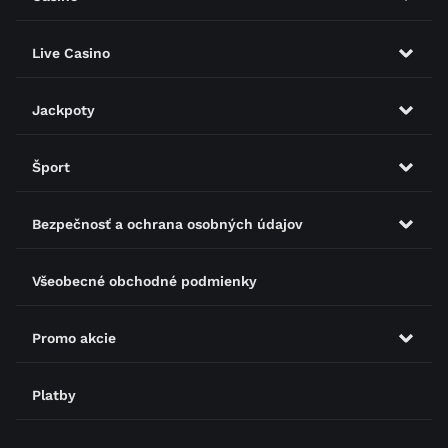
Live Casino
Jackpoty
Šport
Bezpečnosť a ochrana osobných údajov
Všeobecné obchodné podmienky
Promo akcie
Platby