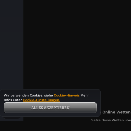
Wir verwenden Cookies, siehe
Cookie-Hinweis
Mehr
Infos unter
Cookie-Einstellungen.
ALLES AKZEPTIEREN
Beim Online Wetten 
Setze deine Wetten übe
Sportsbook begleitet di
Fußball, Basketball un