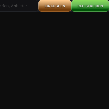
EINLOGGEN
REGISTRIEREN
orien, Anbieter