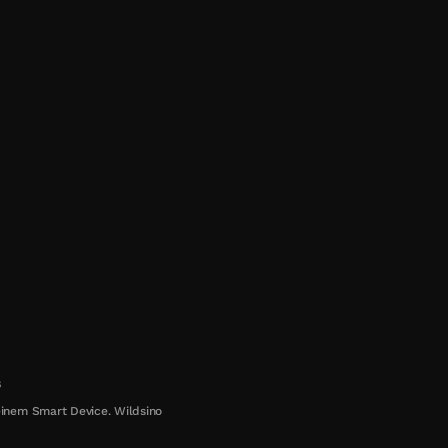
s
inem Smart Device. Wildsino
le deine Lieblingssportarten wie