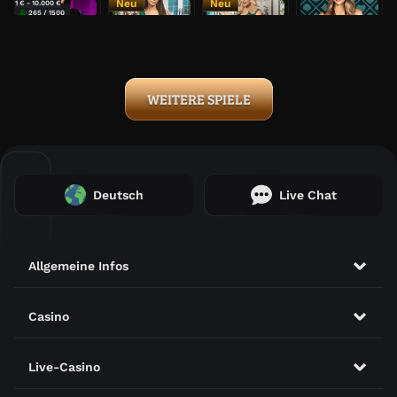
Neu
Neu
1 €
 - 10.000 €
ONE Blackjack 1
Monaco Blackjack 1
Monaco Blackjack 3
All Bets Blackjack
265 / 1500
Neu
Neu
Neu
Neu
Luxe Blackjack 1
Blackjack Prestige
Le Rouge Blackjack 1
Royal Blackjack 5
Neu
Neu
Le Rouge Blackjack 3
Blackjack 7
Monaco Blackjack 4
Bar Blackjack 3
WEITERE SPIELE
5 €
 - 1.000 €
50 €
 - 5.000 €
250 €
 - 5.000 €
Venice BJ 4
Blackjack 87 - Emerald
VIP Blackjack 10
VIP Blackjack 7 - Emerald
6 / 7
7 / 7
3 / 7
Zahlungen
Deutsch
Live Chat
Allgemeine Infos
Casino
Live-Casino