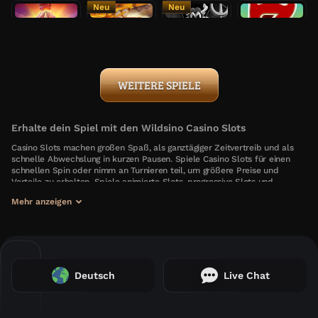
Neu
Neu
Coin Spark
Goldstar Express
SixSixSix
Fruit million
Neu
Neu
Neu
Supreme Hot
Raidmark
3 Magical Genies
Fire Express: Hold & Win
51.549,08 €
Neu
Neu
Neu
Art of Gold - Golden Coins Link
Golden Crown Hold and Win
Hell Cash
Behind Bars: Masterplan
38.172,00 €
WEITERE SPIELE
Neu
Neu
Cupid's Crush
Winning Clover 5
Diamond Explosion 777
Fortune Five
Erhalte dein Spiel mit den Wildsino Casino Slots
Casino Slots machen großen Spaß, als ganztägiger Zeitvertreib und als
schnelle Abwechslung in kurzen Pausen. Spiele Casino Slots für einen
schnellen Spin oder nimm an Turnieren teil, um größere Preise und
Vorteile zu erhalten. Spiele animierte Slots, progressive Slots und
klassische Slots. Bei Wildsino findest du einige der größten Jackpots
Mehr anzeigen
deiner Spielerkarriere.
Und wir haben auch unsere wertvollen VIPs nicht vergessen. Alle unsere
VIPs erhalten zusätzliche Vorteile wie höhere wöchentliche
Zahlungen
Abhebungslimits, Zugang zu exklusiven Slots im Casino und Cashback-
Angebote. Unsere Top-Level-VIPs erhalten außerdem Hilfe von privaten
VIP-Managern, die sie durch Wildsino und zu exklusiven Angeboten und
Deutsch
Live Chat
besonderen Aktionen führen. Erhalte mehr Spielspaß mit einem
glorreichen Wildsino Slot-Automaten!
Wildsino Glitzernde Slots