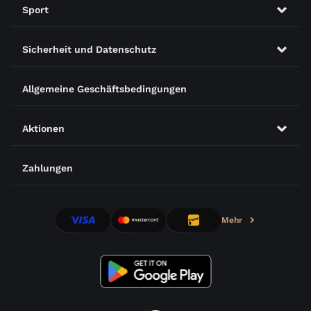
Sport
Sicherheit und Datenschutz
Allgemeine Geschäftsbedingungen
Aktionen
Zahlungen
Mehr