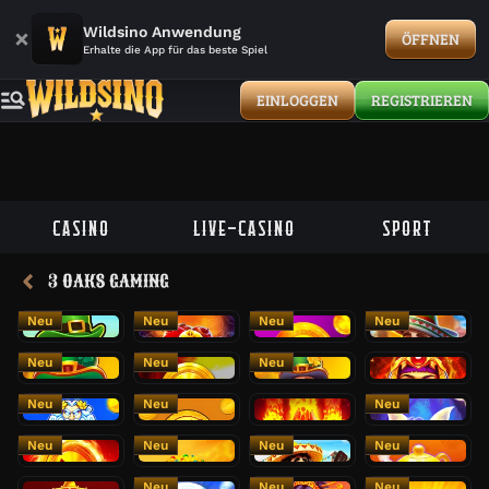
Wildsino Anwendung
ÖFFNEN
Erhalte die App für das beste Spiel
EINLOGGEN
REGISTRIEREN
CASINO
LIVE-CASINO
SPORT
3 OAKS GAMING
Neu
Neu
Neu
Neu
4 Fortune Clovers
More Magic Apple
3 Super Coin Volcanoes
Green Chilli 2
Neu
Neu
Neu
Lucky Penny
Coin Volcano
Lucky Penny 2
Egypt Fire
Neu
Neu
Neu
Lord of Thunder
Chili Coins
3 Coin Volcanoes
4 Fairy Flowers
Neu
Neu
Neu
Neu
Coin UP: Hot Fire
4 Pots of Egypt
3 Super Hot Chillies
3 Hot Teapots
Neu
Neu
Neu