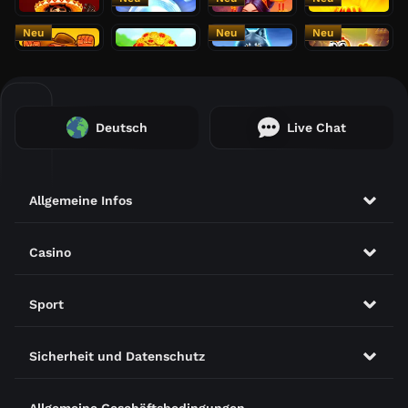
3 Hot Chillies
Coin UP: Lightning
Coin Princess 1000
Lava Coins 2
Neu
Neu
Neu
Rush for Gold
3 Clover Pots
4 Wolf Drums
Little Farm
Zahlungen
Deutsch
Live Chat
Allgemeine Infos
Casino
Sport
Sicherheit und Datenschutz