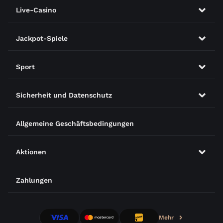
Live-Casino
Jackpot-Spiele
Sport
Sicherheit und Datenschutz
Allgemeine Geschäftsbedingungen
Aktionen
Zahlungen
Mehr