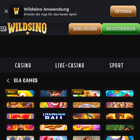
Wildsino Anwendung
ÖFFNEN
Erhalte die App für das beste Spiel
EINLOGGEN
REGISTRIEREN
CASINO
LIVE-CASINO
SPORT
ELA GAMES
Neu
Neu
It's Shark Time
Detective Fortune
Riches Express
Fish And Spins
Lucky Dwarfs
Pinatas Festival
Golden Till
Tea Party of Fortune
Flame Fruits Frenzy
Thunder Ball
Bandidos Bang!
Buffalo Force
Wealth of the East
Sugar Blossom
Rapid Wild
Legacy of Lost Gold
Cash of Gods
Joker Jam
Roman Fortune
It's Shark Time 2