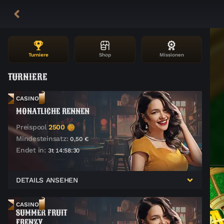
Turniere
Shop
Missionen
TURNIERE
CASINO
MONATLICHE RENNEN
Preispool
2500
Mindesteinsatz:
0,50 €
Endet in:
3t 14:58:30
DETAILS ANSEHEN
CASINO
SUMMER FRUIT
FRENZY