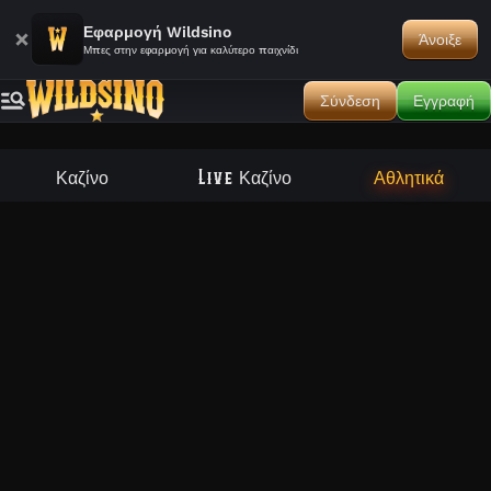
Εφαρμογή Wildsino
Άνοιξε
Μπες στην εφαρμογή για καλύτερο παιχνίδι
Σύνδεση
Εγγραφή
Καζίνο
Live Καζίνο
Αθλητικά