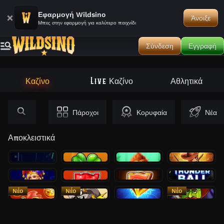
Εφαρμογή Wildsino
Άνοιξε
Μπες στην εφαρμογή για καλύτερο παιχνίδι
Σύνδεση
Εγγραφή
Καζίνο
Live Καζίνο
Αθλητικά
Πάροχοι
Κορυφαία
Νέα
Αποκλειστικά
3 Shooting Stars
Double Lucky Clovers
Voltage Blitz Lucky Wukong
High Noon
Fortune Joker 5
Wild Wins 40
Flaming Stars Extreme Bell Link
Thunder Ball
Nέο
Nέο
Nέο
Chicken Coin
Le Zeus
Diamond Charge Hold & Win
Gold Rush with Johnny Cash
Nέο
Nέο
3 Mariachi: Hold & Win
Coin Train
Le King
Double Cash Mummy