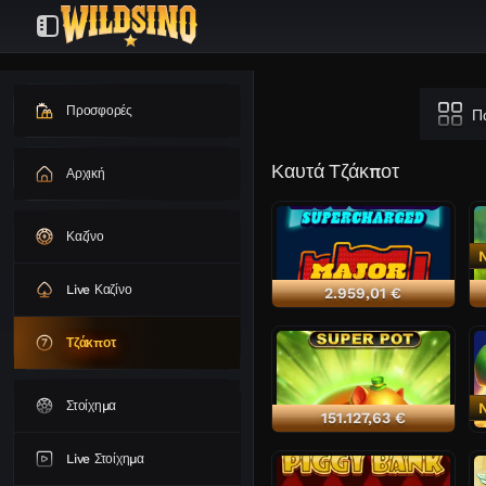
Π
Προσφορές
Καυτά Τζάκποτ
Αρχική
777 Hot Reels: Supercharged
Καζίνο
Live Καζίνο
2.959,01 €
Porko Collect Super Pot
L
Τζάκποτ
Στοίχημα
151.127,63 €
Live Στοίχημα
Break the Piggy Bank
O