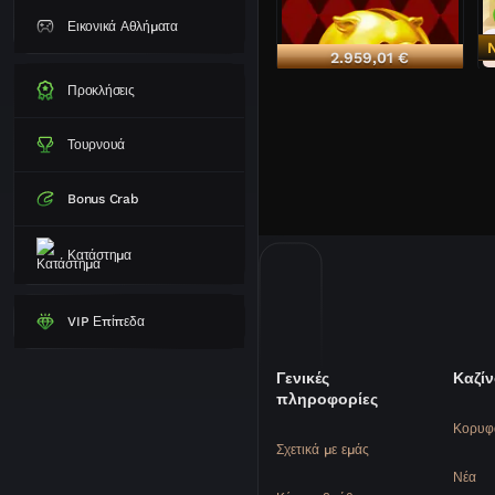
Εικονικά Αθλήματα
2.959,01 €
Προκλήσεις
3 Coin Golden Peacock
N
Τουρνουά
Nέο
Bonus Crab
Πληρωμές
Κατάστημα
VIP Επίπεδα
Γενικές
Καζί
πληροφορίες
Κορυφ
Σχετικά με εμάς
Νέα