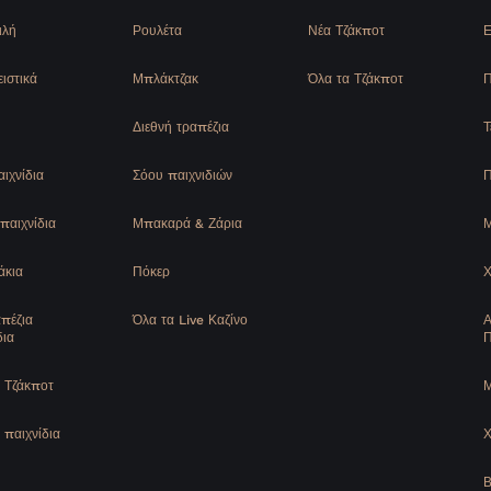
ιλή
Ρουλέτα
Νέα Τζάκποτ
Ε
ιστικά
Μπλάκτζακ
Όλα τα Τζάκποτ
Π
Διεθνή τραπέζια
Τ
αιχνίδια
Σόου παιχνιδιών
Π
παιχνίδια
Μπακαρά & Ζάρια
Μ
άκια
Πόκερ
Χ
πέζια
Όλα τα Live Καζίνο
Α
δια
Π
 Τζάκποτ
Μ
 παιχνίδια
Χ
Β