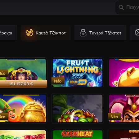
Παιχν
άροχοι
Καυτά Τζάκποτ
Τυχερά Τζάκποτ
Amaterasu's Treasures x1000
Fruit Lightning 3x5
Piggy Party XL
Nέο
Nέο
151.127,63 €
eprechaun’s Gold Streak
Wild 27
Joker's Bar
Nέο
Nέο
lympigs
20 Burning Hot Cash Heat
5 Dazzling Hot