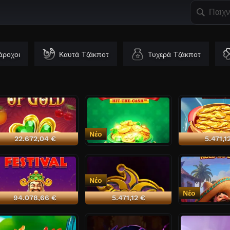
Παιχν
άροχοι
Καυτά Τζάκποτ
Τυχερά Τζάκποτ
Art of Gold - Golden Coins Link
Clover Coins 4x4 Unlimited Fortune
Nέο
22.672,04 €
5.471,1
riple Fortune Festival
JJ 1000: Hold & Win
Diego's Spicy Tr
Nέο
Nέο
94.078,66 €
5.471,12 €
ooster's Gold: Hold & Win
Magic Treasures
Dice & Roll