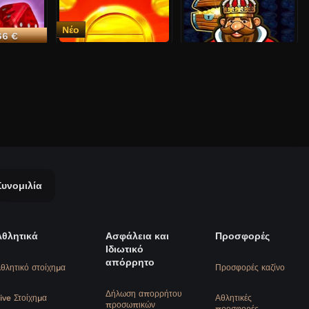
Nέο
66 €
Super Cash Boost: Hold & Win
Flaming Jaguar Jackpot
Nέο
5.471,12 €
υνομιλία
Αθλητικά
Ασφάλεια και
Προσφορές
Ιδιωτικό
απόρρητο
θλητικό στοίχημα
Προσφορές καζίνο
Δήλωση απορρήτου
ive Στοίχημα
Αθλητικές
προσωπικών