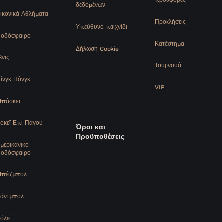
προσφορές
δεδομένων
ικονικά Αθλήματα
Προκλήσεις
Υπεύθυνο παιχνίδι
οδόσφαιρο
Κατάστημα
Δήλωση Cookie
ένις
Τουρνουά
ίνγκ Πόνγκ
VIP
πάσκετ
όκεϊ Επί Πάγου
Όροι και
Προϋποθέσεις
μερικάνικο
οδόσφαιρο
πέιζμπολ
άντμπολ
όλεϊ