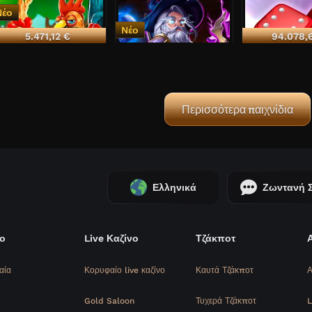
Nέο
Nέο
5.471,12 €
94.078,
aws of Egypt
Cocktail Rush Buy Bonus
Wild Firemen
Nέο
Περισσότερα παιχνίδια
Nέο
Nέο
94.078,66 €
Ελληνικά
Ζωντανή Σ
νο
Live Καζίνο
Τζάκποτ
αία
Κορυφαίο live καζίνο
Καυτά Τζάκποτ
Α
Gold Saloon
Τυχερά Τζάκποτ
L