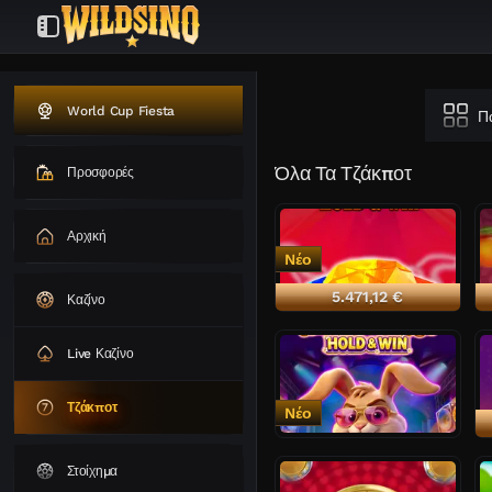
World Cup Fiesta
Π
Όλα Τα Τζάκποτ
Προσφορές
Turbo Diamonds: Hold & Win
Αρχική
Nέο
5.471,12 €
Καζίνο
Bad Bunny's Notorious Eggs (Hold and Win)
T
Live Καζίνο
Τζάκποτ
Nέο
Στοίχημα
Hit Coins 2 Hold and Spin
R