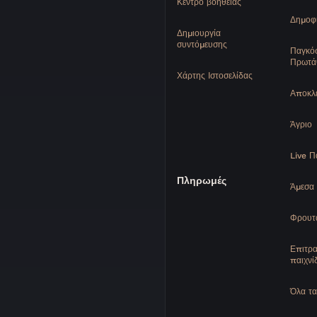
Κέντρο βοήθειας
Δημοφ
Δημιουργία
συντόμευσης
Παγκό
Πρωτά
Χάρτης Ιστοσελίδας
Αποκλε
Άγριο
Live Π
Πληρωμές
Άμεσα 
Φρουτ
Επιτρα
παιχνί
Όλα τα