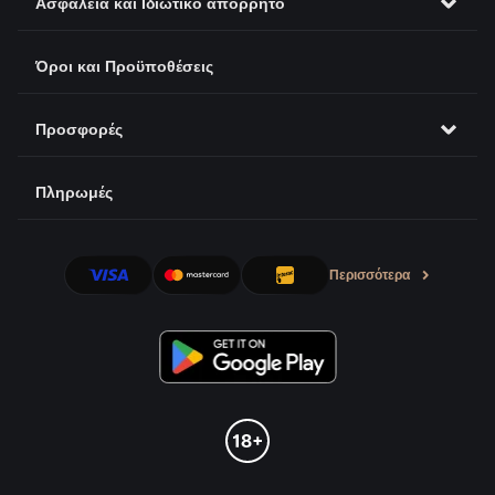
Ασφάλεια και Ιδιωτικό απόρρητο
Όροι και Προϋποθέσεις
Προσφορές
Πληρωμές
Περισσότερα