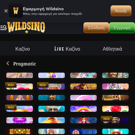
Εφαρμογή Wildsino
Άνοιξε
Μπες στην εφαρμογή για καλύτερο παιχνίδι
Σύνδεση
Εγγραφή
Καζίνο
Live Καζίνο
Αθλητικά
Pragmatic
Gates of Olympus Super Scatter
Sugar Rush 1000
Gates of Olympus 1000
Big Bass Splash
Nέο
Nέο
Sweet Bonanza 1000
Big Bass Vegas Double Down Deluxe
Book of Fallen
Gates of Olympus
Fortune of Olympus
Big Bass Bonanza
Sweet Rush Bonanza
Big Bass Secrets of the Golden Lake
Nέο
Sugar Rush Super Scatter
Bigger Bass Splash
Sweet Bonanza Super Scatter
Sweet Bonanza
Nέο
Sugar Rush
Buffalo King Megaways
Madame Destiny Megaways
Big Bass Boxing Bonus Round
5 Lions Megaways
Starlight Princess 1000
The Dog House
Big Bass Splash 1000