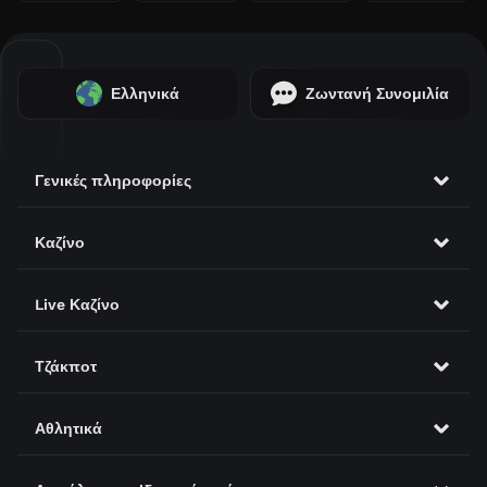
Πληρωμές
Ελληνικά
Ζωντανή Συνομιλία
Γενικές πληροφορίες
Καζίνο
Live Καζίνο
Τζάκποτ
Αθλητικά