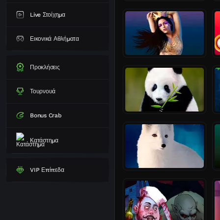
Live Στοίχημα
Mermaids Bay
F
Εικονικά Αθλήματα
Προκλήσεις
Bamboo Bear
T
Τουρνουά
Bonus Crab
Northern Heat
L
Κατάστημα
VIP Επίπεδα
Evil Bet
C