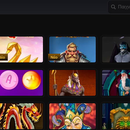
Παιχν
rigami Quest
Battle Loot: Hold and Win
Hell Sing
Nέο
Nέο
urple Pills
Anksunamun: the Queen of Egypt
Merlin's Tower
The Tomb: Dragon Emperors Treasure
Venetian Magic
Gryphon's Castl