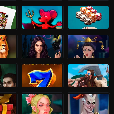
Benny's the Biggest Game
Baccarat
Queen of Spades
Book of Amaterasu
Fruits Of Luxor
The Myth
istmas
Fairytale Coven
Zeus the Thunderer