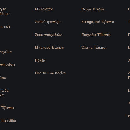
σμιο
Μπλάκτζακ
Drops & Wins
Π
θλημα
Διεθνή τραπέζια
Καθημερινά Τζάκποτ
Τ
ιστικά
Σόου παιχνιδιών
Παιχνίδια Τζάκποτ
Π
Μπακαρά & Ζάρια
Όλα τα Τζάκποτ
Μ
αιχνίδια
Πόκερ
Χ
παιχνίδια
Όλα τα Live Καζίνο
Α
άκια
Π
πέζια
Μ
δια
Χ
 Τζάκποτ
Β
 παιχνίδια