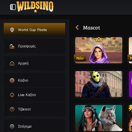
Mascot
World Cup Fiesta
Tessa Hunt and the Golden Sands
O
Προσφορές
Nέο
Αρχική
Riot
P
Καζίνο
Live Καζίνο
Wild Spirit
Τζάκποτ
Στοίχημα