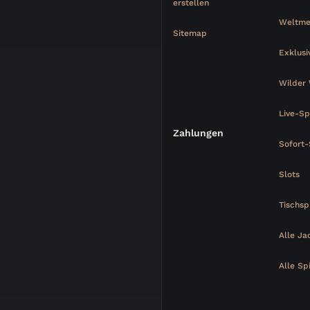
erstellen
Weltmei
Sitemap
Exklusi
Wilder
Live-Sp
Zahlungen
Sofort-
Slots
Tischsp
Alle Ja
Alle Sp