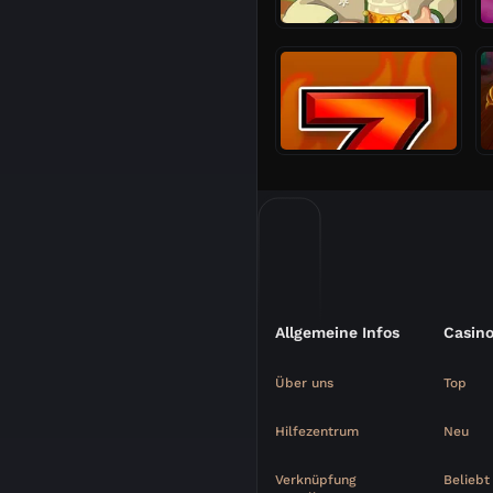
Fruit40
G
Zahlungen
Allgemeine Infos
Casin
Über uns
Top
Hilfezentrum
Neu
Verknüpfung
Beliebt