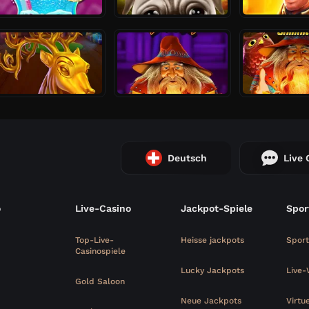
olden Reindeer
Master of Books
Master of Books
Deutsch
Live 
o
Live-Casino
Jackpot-Spiele
Spor
Top-Live-
Heisse jackpots
Spor
Casinospiele
Lucky Jackpots
Live-
Gold Saloon
Neue Jackpots
Virtu