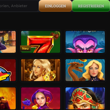
EINLOGGEN
REGISTRIEREN
orien, Anbieter
Fresh Fruit Deluxe Diamonds
Monster Disco
Neu
ter
Bloxx Flare
Dragon Lair
Xmas
Jackbox Multi
Lost World