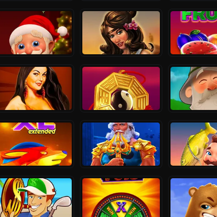
anta's Pots and Pearls
Calliga
Del Fruit
ighway to Win
Lucky Fortune Door
Alm Gaudi
in-O-Rama XL Extended
Aqua Lord
Big Fish
ishes to Riches
Extra Win X Pots
Jelly Hunter