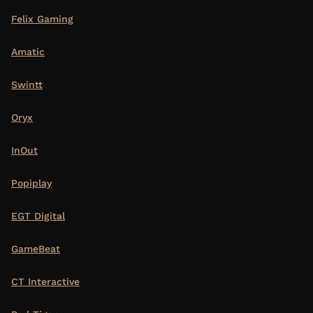
Felix Gaming
Amatic
Swintt
Oryx
InOut
Popiplay
EGT Digital
GameBeat
CT Interactive