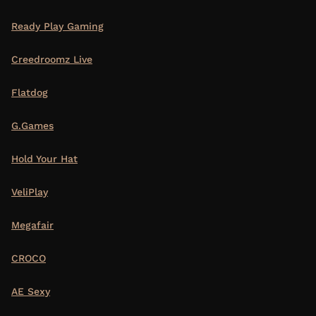
Ready Play Gaming
Creedroomz Live
Flatdog
G.Games
Hold Your Hat
VeliPlay
Megafair
CROCO
AE Sexy