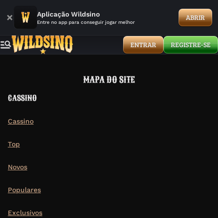
Aplicação Wildsino
ABRIR
Entre no app para conseguir jogar melhor
ENTRAR
REGISTRE-SE
MAPA DO SITE
CASSINO
Cassino
Top
Novos
Populares
Exclusivos