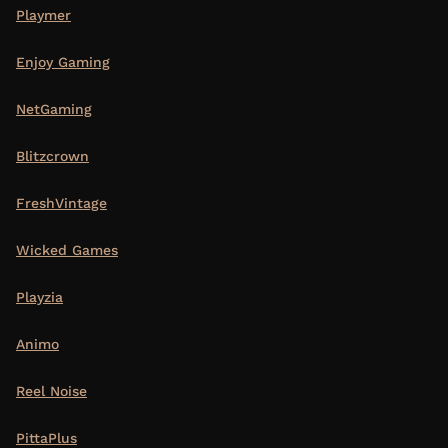
Playmer
Enjoy Gaming
NetGaming
Blitzcrown
FreshVintage
Wicked Games
Playzia
Animo
Reel Noise
PittaPlus