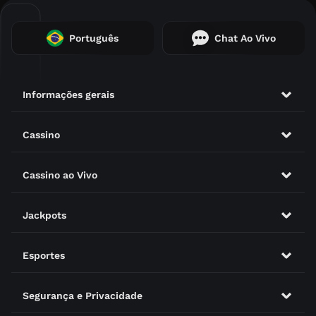
Pagamentos
Português
Chat Ao Vivo
Informações gerais
Cassino
Cassino ao Vivo
Jackpots
Esportes
Segurança e Privacidade