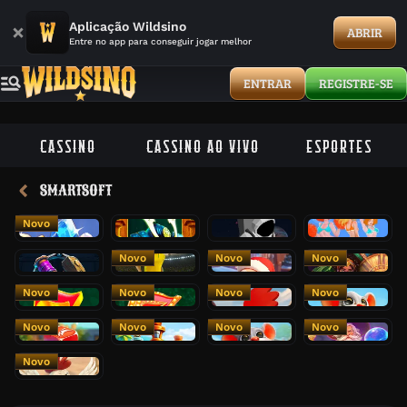
Aplicação Wildsino
ABRIR
Entre no app para conseguir jogar melhor
ENTRAR
REGISTRE-SE
CASSINO
CASSINO AO VIVO
ESPORTES
SMARTSOFT
Novo
Gems Crown Charging Wilds
Samurai
JetX
CricketX
Novo
Novo
Novo
Vampires
Football X
Jingle Bell Bonanza
Wheel of Destiny
Novo
Novo
Novo
Novo
Multi Hot 5 Super Wilds
Multi Hot 5 Deluxe
Chicken Highway
Cheesy Road
Novo
Novo
Novo
Novo
Dice Jungle
Bottle Mania
Cheesy Road Classic
Gates of Merlyn
Novo
Chicken Ways