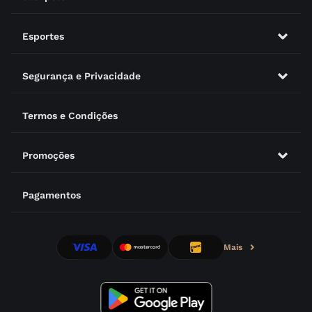
Esportes
Segurança e Privacidade
Termos e Condições
Promoções
Pagamentos
Mais