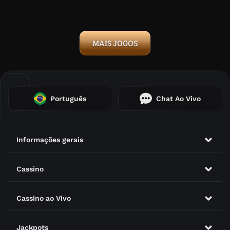
10
4
14
14
28
5
10
15
4
11
10
23
10
3
21
24
6
24
15
2
Novo
€ 0,10
- € 5.000
Cabaret Roulette
Fortune Roulette
Bar Roulette 2000X
Port Roulette
28
32
15
3
26
Novo
2
20
17
31
13
11
28
31
25
2
MAIS JOGOS
5
12
9
20
8
Novo
€ 0,20
- € 500
Atom Roulette
500X Auto Roulette
Mega Fire Blaze Ruleta España
Rush Atom Roulette
2
35
22
28
18
36
4
2
18
1
Pagamentos
Português
Chat Ao Vivo
Informações gerais
Cassino
Cassino ao Vivo
Jackpots