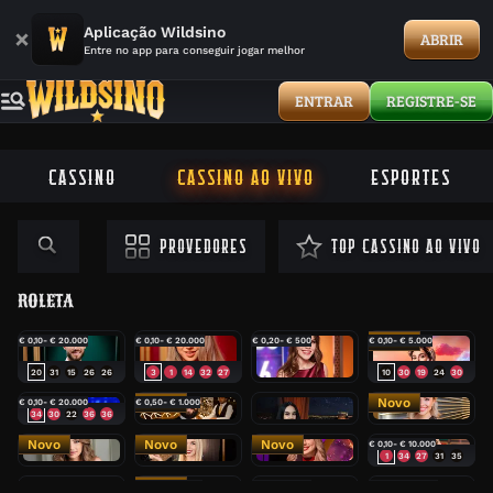
Aplicação Wildsino
ABRIR
Entre no app para conseguir jogar melhor
ENTRAR
REGISTRE-SE
CASSINO
CASSINO AO VIVO
ESPORTES
PROVEDORES
TOP CASSINO AO VIVO
ROLETA
Novo
€ 0,10
- € 20.000
€ 0,10
- € 20.000
€ 0,20
- € 500
€ 0,10
- € 5.000
Speed Roulette
Roulette Germany - Deutsches Roulette
Mega Fire Blaze Roulette Live
Gates of Olympus Roulette
20
31
15
26
26
3
1
14
32
27
10
30
19
24
30
1
1
10
3
13
34
16
13
16
28
24
3
13
4
31
Novo
Novo
€ 0,10
- € 20.000
€ 0,50
- € 1.000
Mega Roulette
Deutsches Speed Roulette
Vegas Roulette 500x
Gold Roulette
34
30
22
36
36
36
18
27
8
7
27
30
5
27
5
18
5
20
11
16
25
15
27
14
25
24
30
34
3
1
0
24
12
24
30
17
29
30
33
31
Novo
Novo
Novo
€ 0,10
- € 10.000
French Roulette
Gold Saloon Roulette
Gravity Roulette
PowerUP Roulette
1
34
27
31
35
24
25
0
12
1
21
6
12
24
34
18
32
9
20
35
Novo
€ 0,20
- € 2.000
€ 0,20
- € 500
€ 0,10
- € 20.000
Dynamic Roulette 120x
Cash Collect Roulette Live
Quantum Roulette Live
Gold Saloon VIP Speed Roulette