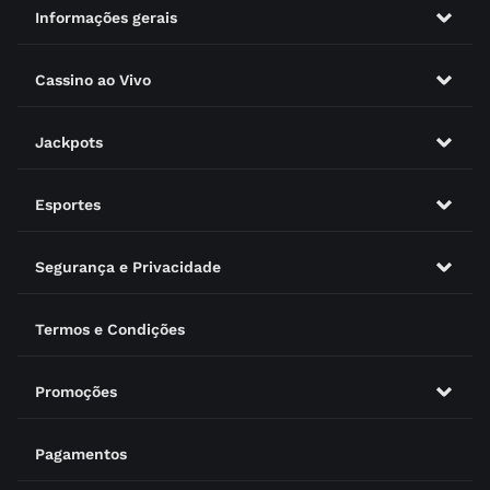
Informações gerais
Cassino ao Vivo
Jackpots
Esportes
Segurança e Privacidade
Termos e Condições
Promoções
Pagamentos