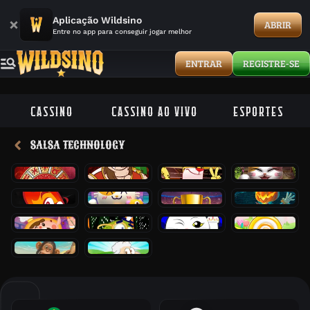
Aplicação Wildsino
ABRIR
Entre no app para conseguir jogar melhor
ENTRAR
REGISTRE-SE
CASSINO
CASSINO AO VIVO
ESPORTES
SALSA TECHNOLOGY
Super Zodiac Bingo
Pirates
Show Ball
Super Pachinko Plus
Super Hot Bingo
Pachinko 3D
Goal Bingo
Halloween Groove Bingo
Candy Bingo 3D
Super Flex Bingo
Super Pachinko
Candy Bingo
Jogo Dos Bichos Paraia
Farm Bingo
Pagamentos