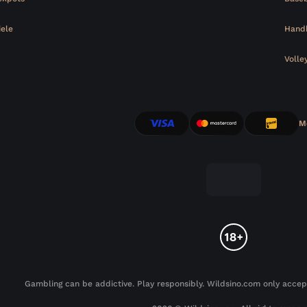
iele
Hand
Volle
M
Gambling can be addictive. Play responsibly. Wildsino.com only accep