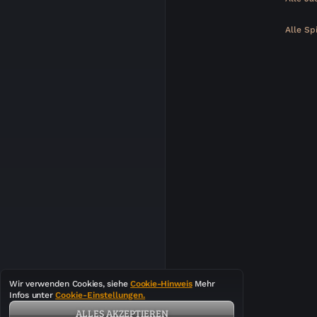
Alle Sp
Wir verwenden Cookies, siehe
Cookie-Hinweis
Mehr
Infos unter
Cookie-Einstellungen.
ALLES AKZEPTIEREN