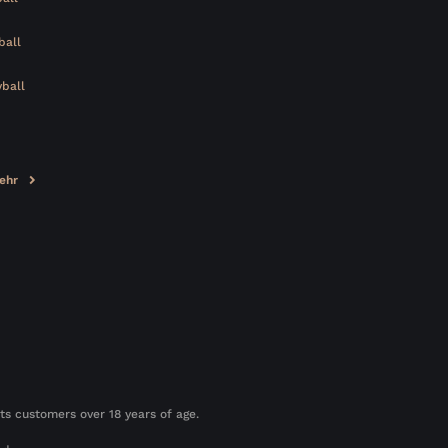
ball
yball
ehr
ts customers over 18 years of age.