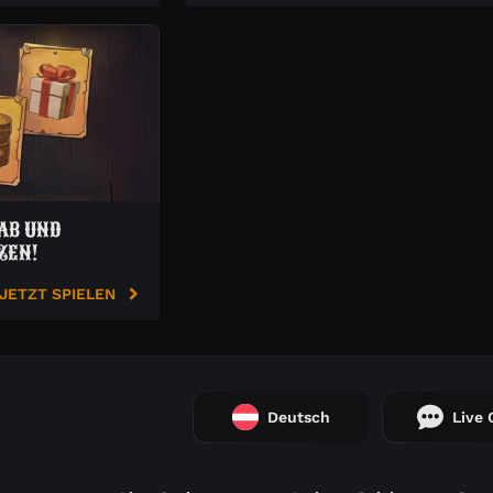
B UND V
ZEN!
JETZT SPIELEN
Deutsch
Live 