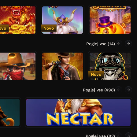
Dragon Pots
Gemhalla Xtreme
Piggy Billion
ovo
Novo
Poglej vse (14)
Western Tales - Bounty Pursuit
Western Tales
Outlaws Inc.
Novo
Poglej vse (498)
Nectar of Power
Poglej vse (82)