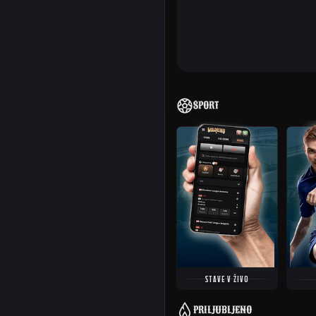
ŠPORT
STAVE V ŽIVO
PRILJUBLJENO