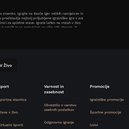
 znamko. Igrajte na tisoče iger velikih razvijalcev in
 predstavlja najbolj priljubljene igralniške igre v eni
ralnici za spletne stave. Igrate lahko na mizah v živo
turnirjih in se potegujejo za višje VIP stopnje, ki
znanjem pridete veliko dlje, če igrate igre, ki najbolj
vam bo igra ustrezala kot rokavica. Na Wildsino
e v živo in igralne šove v živo v igralnici. Ali pa
ačun z vplačilom, zahtevajte ponudbo in začnite igrati
V Živo
ed katerimi lahko izbirate, se bo zagotovo našlo
Šport
Varnost in
Promocije
e, kot so baccarat, baccarat s kockami, poker ali
zasebnost
ičnimi kolesi, kot so ameriška, evropska in francoska
ovite VIP-status, ki prinaša velike ugodnosti.
portna stavnica
Igralniške promocije
Obvestilo o varstvu
osebnih podatkov
tave v živo
Športne promocije
bolj zabavno pa je, če si lahko privoščite več časa
Odgovorno igranje
avtomat. Igrajte igralni avtomat z več izplačilnimi
irtualni športi
Izzivi
e igralne avtomate, pri katerih se jackpoti prelevijo v