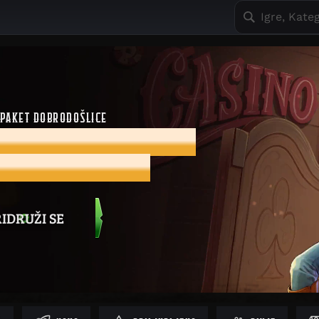
Igre, Kate
 PAKET DOBRODOŠLICE
 € + 1 BONUS CRAB +
LAČNI VRTLJAJI
IDRUŽI SE