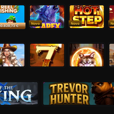
100 Golden Coins: Reel Fishing
3 Apex Treasures
Hot Step
4 
Novo
Novo
N
20.828,73 €
West Angel
777 Western
Wolf Fang - Western Tales
o
Trevor Hunter