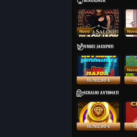
BLACKJACK
Gold Saloon Blackjack
Luxe B
Novo
Nov
VROČI JACKPOTI
777 Hot Reels: Supercharged
Nov
15.782,90 €
1
IGRALNI AVTOMATI
Super Grand Link Express: Hold & Win
Shini
15.782,90 €
1