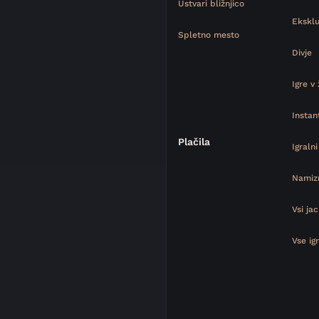
Ustvari bližnjico
en sam meg
pravim den
Eksklu
Spletno mesto
Brezpl
Brezpl
Divje
in cas
Igralnica v
Igre v 
Izkusite en
vam jo je 
Instan
doma. Prid
televiziji.
Plačila
Igraln
blackjack,
v živo, in 
Namizn
Turnirj
Upravl
Boj za
Vsi ja
Doživet
Športna 
Vse ig
Razdelite 
ponudbo z
na tenis, 
enega najh
.