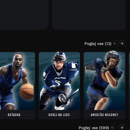
Poglej vse (12)
KOŠARKA
HOKEJ NA LEDU
AMERIŠKI NOGOMET
Poglej vse (599)