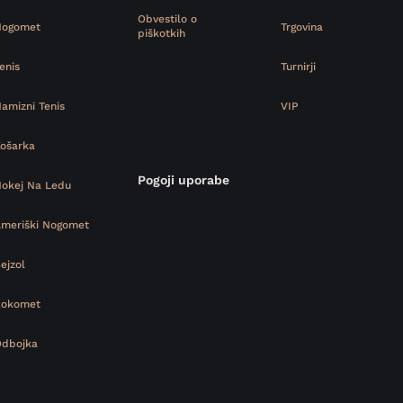
erite, kako poteka igra, še preden začnete staviti s
Obvestilo o
Nogomet
Trgovina
piškotkih
enis
Turnirji
amizni Tenis
VIP
. Brez gneče, boja za sedež ali čiščenja pijače, ki
e igre za stave v živo - v udobju in zasebnosti vašega
ošarka
ujte pri velikih zmagah v igrah, ki ste jih videli na
lo počasi ustavi. Izberite mizo v živo in stavite na
Pogoji uporabe
okej Na Ledu
ajte, kako krupje v živo izgovarja številke na ruleti
tudi na:
meriški Nogomet
ejzol
Rokomet
stavnih užitkov! Opravite vplačilo in zahtevajte
šarkarske tekme in vse velike motošporte. Stavite
dbojka
bo postal vodja v predsedniški tekmi. Stavite na
stave na igre e-športa, kot so: