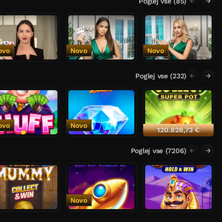
Poglej vse (85)
P Blackjack 5
Monaco Blackjack 1
Monaco Blackjack 3
ovo
Novo
Novo
Poglej vse (232)
ff n' Wolf
Mad Hit Diamonds Deluxe
Porko Collect Super Pot
ovo
Novo
120.828,73 €
Poglej vse (7206)
uble Cash Mummy
Star Boost: Hold and Win
Sands of Fortune: Hold & Win
Novo