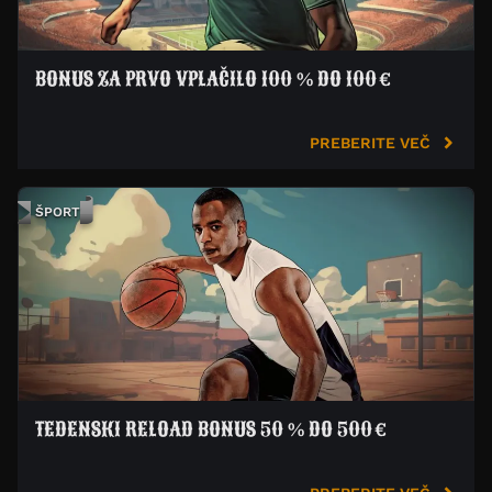
BONUS ZA PRVO VPLAČILO 100 % DO 100 €
PREBERITE VEČ
ŠPORT
TEDENSKI RELOAD BONUS 50 % DO 500 €