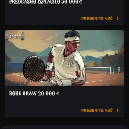
PREDČASNO IZPLAČILO 50.000 €
PREBERITE VEČ
ŠPORT
BORE DRAW 20.000 €
PREBERITE VEČ
Plačila