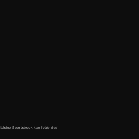
ildsino Sportsbook kan følge deg
otball, basketball og baseball. Spill