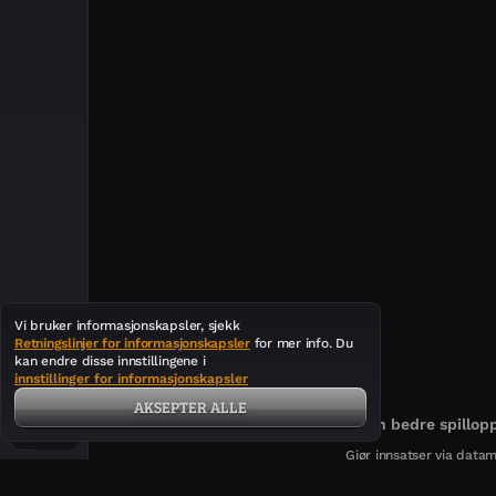
Vi bruker informasjonskapsler, sjekk
Retningslinjer for informasjonskapsler
for mer info. Du
kan endre disse innstillingene i
innstillinger for informasjonskapsler
AKSEPTER ALLE
Få en bedre spillop
Gjør innsatser via data
uansett hvor du er. Få e
på odds på motorsport