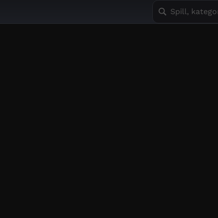
Spill, katego