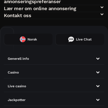
annonseringspreferanser
Lær mer om online annonsering
Kontakt oss
Betalinger
Norsk
Live Chat
Generell info
Casino
Live casino
Jackpotter