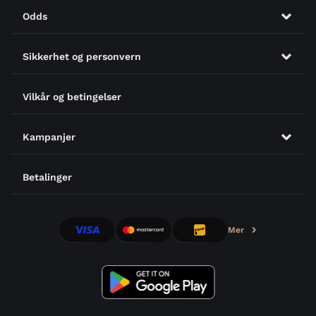
Odds
Sikkerhet og personvern
Vilkår og betingelser
Kampanjer
Betalinger
Mer