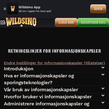
Wildsino App
ÅPEN
Gå inn i appen for best spill
LOGG INN
REGISTRER DEG
RETNINGSLINJER FOR INFORMASJONSKAPSLER
Endre instillinger for informasjonskapsler (tillatelser)
Introduksjon
Hva er informasjonskapsler og
sporingsteknologier?
Vår bruk av informasjonskapsler
Hvorfor bruker vi informasjonskapsler
Administrere informasjonskapsler og