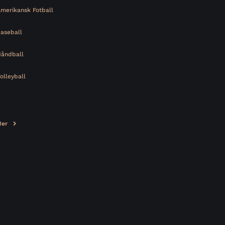
merikansk Fotball
aseball
åndball
olleyball
er