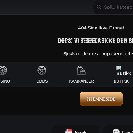
Spill, katego
404 Side Ikke Funnet
OOPS! VI FINNER IKKE DEN 
Sjekk ut de mest populære dele
SINO
ODDS
KAMPANJER
BUTIKK
HJEMMESIDE
Norsk
Live 