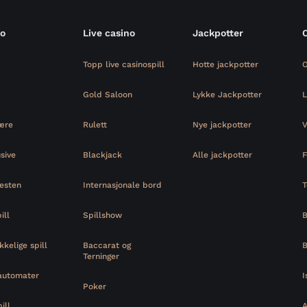
o
Live casino
Jackpotter
Topp live casinospill
Hotte jackpotter
Gold Saloon
Lykke Jackpotter
L
ære
Rulett
Nye jackpotter
V
sive
Blackjack
Alle jackpotter
F
Vesten
Internasjonale bord
T
ill
Spillshow
B
kkelige spill
Baccarat og
B
Terninger
automater
I
Poker
ill
A