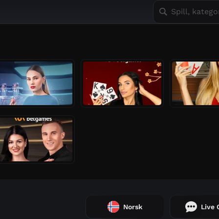
Spill, katego
ucky 6
Baccarat
Bet on Poker
heel of Fortune
Norsk
Live 