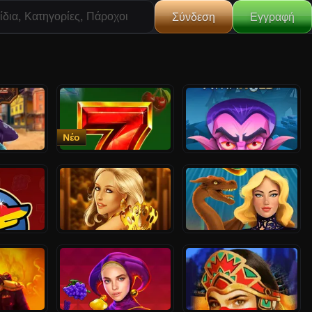
Σύνδεση
Εγγραφή
ίδια, Κατηγορίες, Πάροχοι
Fresh Fruit Deluxe Diamonds
Monster Disco
Nέο
ter
Bloxx Flare
Dragon Lair
Xmas
Jackbox Multi
Lost World