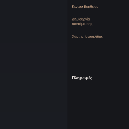
Κέντρο βοήθειας
Δημιουργία
συντόμευσης
Χάρτης Ιστοσελίδας
Πληρωμές