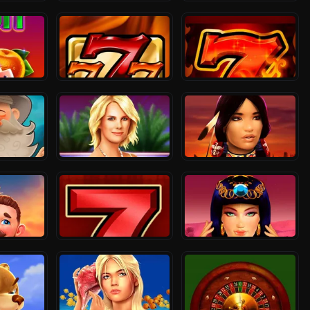
Flaming Seven
Fruit Fever
Rich Lady
Takutiki
Big Max Books and Pearls
Cleopatras Diamonds
Lucky Mermaid
Maxi Roulette