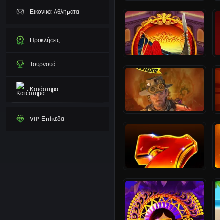
Εικονικά Αθλήματα
Magic of Venice
S
Προκλήσεις
Τουρνουά
Heart of Earth Deluxe
H
Κατάστημα
VIP Επίπεδα
Win-O-Rama
W
Continental Princess
D