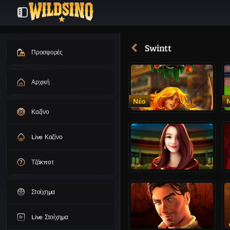
Swintt
Προσφορές
Hood and Loot
C
Αρχική
Nέο
Καζίνο
Jade Princess
Live Καζίνο
Τζάκποτ
Egypt King
F
Στοίχημα
Live Στοίχημα