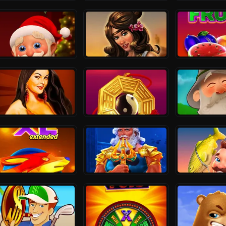
anta's Pots and Pearls
Calliga
Del Fruit
ighway to Win
Lucky Fortune Door
Alm Gaudi
in-O-Rama XL Extended
Aqua Lord
Big Fish
ishes to Riches
Extra Win X Pots
Jelly Hunter