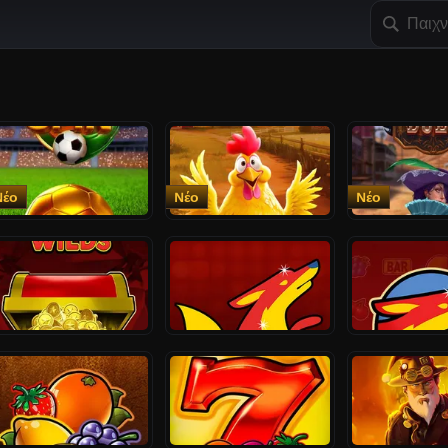
Παιχν
hampions of the Spin
Wild Chicken
High Noon Duel
Nέο
Nέο
Nέο
Big Max Diamonds and Wilds
Big Max Upgrade
Big Max Pot Hun
our the Win Wild
Fruitrays
Heart of Earth 