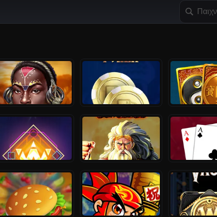
Παιχν
raveling Treasures Africa
Russian Poker
Baccarat
onus Track
God Hand
Baccarat No Co
nack Blast
Fire Combo
Steam Vault