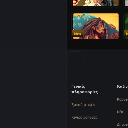
Wild Waves Megaways
M
Nέο
Πληρωμές
Γενικές
Καζί
πληροφορίες
Κορυφ
Σχετικά με εμάς
Νέα
Κέντρο βοήθειας
Δημοφ