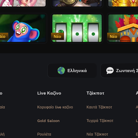
onkey's Treasure
MoMoMoolah
Wild Voodoo
Nέο
Nέο
Nέο
Ελληνικά
Ζωντανή Σ
νο
Live Καζίνο
Τζάκποτ
αία
Κορυφαίο live καζίνο
Καυτά Τζάκποτ
Α
Gold Saloon
Τυχερά Τζάκποτ
L
ιλή
Ρουλέτα
Νέα Τζάκποτ
Ε