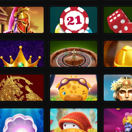
yse of Rome
Blackjack Classic
Sic Bo
heel of Fortune
Roulette
Grand Heist
ragon Tiger
Wacky Wildlife
Infinity Tower
ubbles Bonanza
Pip's Quest
Genie's Secret F