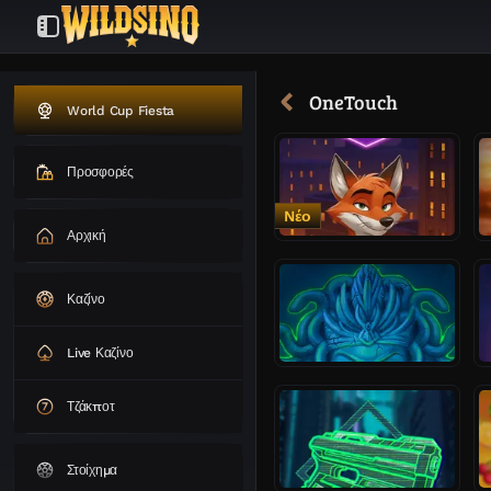
OneTouch
World Cup Fiesta
Grand Hotel Royale
T
Προσφορές
Nέο
Αρχική
Stone Gaze
B
Καζίνο
Live Καζίνο
Neon 2077
S
Τζάκποτ
Στοίχημα