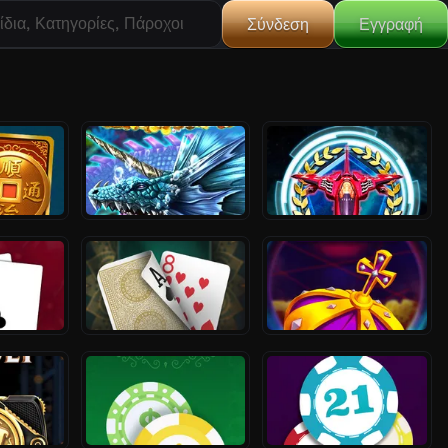
Σύνδεση
Εγγραφή
ίδια, Κατηγορίες, Πάροχοι
Sea Treasure
Raiden Medal Burst
mmission
Teen Patti
Grand Heist Feature Buy
In Between Poker
Blackjack Classic Perfect Pairs