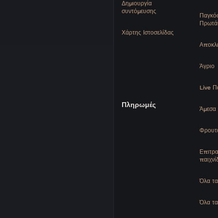
Δημιουργία
συντόμευσης
Παγκό
Πρωτά
Χάρτης Ιστοσελίδας
Αποκλε
Άγριο
Live Π
Πληρωμές
Άμεσα 
Φρουτ
Επιτρα
παιχνί
Όλα τα
Όλα τα