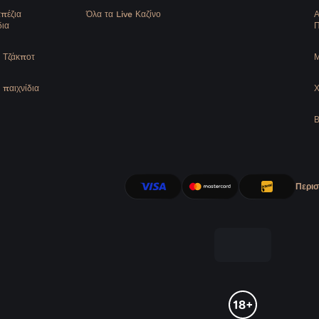
πέζια
Όλα τα Live Καζίνο
Α
δια
Π
 Τζάκποτ
Μ
 παιχνίδια
Χ
Β
Περισ