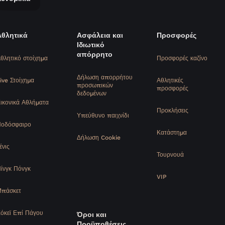
Αθλητικά
Ασφάλεια και
Προσφορές
Ιδιωτικό
απόρρητο
θλητικό στοίχημα
Προσφορές καζίνο
Δήλωση απορρήτου
ive Στοίχημα
Αθλητικές
προσωπικών
προσφορές
δεδομένων
ικονικά Αθλήματα
Προκλήσεις
Υπεύθυνο παιχνίδι
οδόσφαιρο
Κατάστημα
Δήλωση Cookie
ένις
Τουρνουά
ίνγκ Πόνγκ
VIP
πάσκετ
όκεϊ Επί Πάγου
Όροι και
Προϋποθέσεις