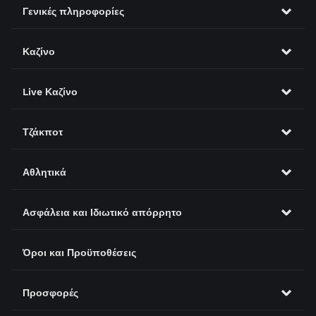
Γενικές πληροφορίες
Καζίνο
Live Καζίνο
Τζάκποτ
Αθλητικά
Ασφάλεια και Ιδιωτικό απόρρητο
Όροι και Προϋποθέσεις
Προσφορές