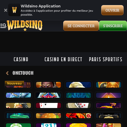
Wildsino Application
OUVRIR
Accédez à l'application pour profiter du meilleur jeu
possible.
SE CONNECTER
S'INSCRIRE
CASINO
CASINO EN DIRECT
PARIS SPORTIFS
ONETOUCH
Nouveau
Grand Hotel Royale
Traveling Treasures Africa
Russian Poker
Baccarat
Sea Treasure
Raiden Medal Burst
Stone Gaze
Bonus Track
God Hand
Baccarat No Commission
Teen Patti
Grand Heist Feature Buy
Neon 2077
Snack Blast
Fire Combo
Steam Vault
In Between Poker
Blackjack Classic Perfect Pairs
Keno Rush
Ryse of Rome