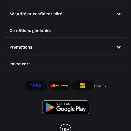
Sécurité et confidentialité
Conditions générales
Promotions
Paiements
Plus