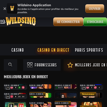
Wildsino Application
OUVRIR
Accédez à l'application pour profiter du meilleur jeu
possible.
SE CONNECTER
S'INSCRIRE
CASINO
CASINO EN DIRECT
PARIS SPORTIFS
FOURNISSEURS
MEILLEURS JEUX EN 
MEILLEURS JEUX EN DIRECT
0,10 €
- 20 000 €
0,20 €
- 500 €
50,00 €
- 5 000 €
0,10 €
- 20 000 €
Speed Roulette
Mega Fire Blaze Roulette Live
Blackjack 77 - Ruby
Mega Roulette
8
23
8
0
16
3 / 7
24
34
2
21
2
17
7
36
12
6
16
8
7
18
12
Nouveau
Nouveau
0,10 €
- 20 000 €
0,10 €
- 4 600 €
Roulette Germany - Deutsches Roulette
Money Time
Vegas Roulette 500x
Gold Saloon Roulette
33
1
8
22
22
0
32
22
24
33
8
9
2
21
25
14
34
30
17
2
11
0
3
7
22
28
15
20
35
2
Nouveau
0,20 €
- 4 500 €
0,10 €
- 5 000 €
Dynamic Roulette 120x
Sweet Bonanza Candyland
Gates of Olympus Roulette
Land of Ra
0
6
18
27
0