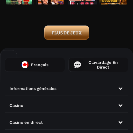
Nouveau
5
8
21
7
21
29
33
12
24
6
16
31
34
18
15
Nouveau
0,20 €
- 500 €
0,10 €
- 500 €
Mega Fire Blaze Ruleta España
Adventures Beyond Wonderland Live
Gravity Roulette
Candy Wheel
119 815,34 €
30
10
26
4
15
33
1
30
31
12
Nouveau
Nouveau
0,20 €
- 2 000 €
0,10 €
- 20 000 €
Gravity Blackjack
Cash Collect Roulette Live
Cabaret Roulette
Gold Saloon VIP Speed Roulette
1
0
18
25
24
PLUS DE JEUX
4
16
21
27
4
1,00 €
- 10 000 €
0,10 €
- 20 000 €
0,20 €
- 500 €
ONE Blackjack 1
Roulette Azure
Extra Crown Deluxe Live
Quantum Roulette Live
257 / 1500
3
26
26
32
28
22
16
0
20
17
18
23
14
18
10
33
34
25
15
28
17
6
16
8
31
Paiements
3
3
6
15
34
Clavardage En
Français
Direct
Informations générales
Casino
Casino en direct