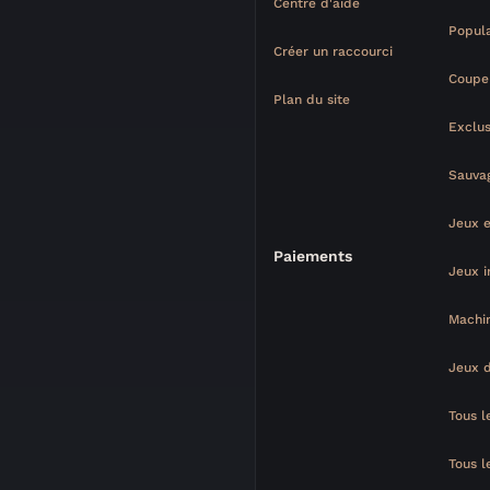
Centre d'aide
Popula
Créer un raccourci
Coupe
Plan du site
Exclus
Sauva
Jeux e
Paiements
Jeux i
Machin
Jeux d
Tous l
Tous l