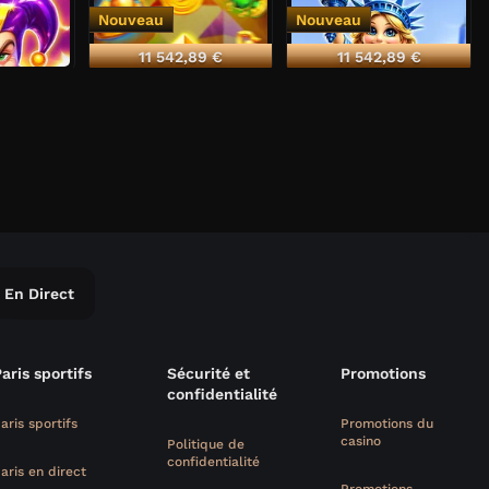
Nouveau
Nouveau
11 542,89 €
11 542,89 €
Sweet Candy Fortune Bonanza
Greek Goddess: Siege of Olympus Megaways™
Story Of Amaterasu
Nouveau
Nouveau
 En Direct
aris sportifs
Sécurité et
Promotions
confidentialité
aris sportifs
Promotions du
casino
Politique de
confidentialité
aris en direct