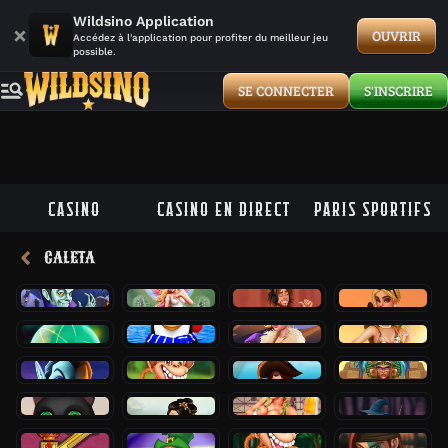
Wildsino Application
OUVRIR
Accédez à l'application pour profiter du meilleur jeu
possible.
SE CONNECTER
S'INSCRIRE
CASINO
CASINO EN DIRECT
PARIS SPORTIFS
CALETA
Fright Night
Magic Forest
Feel The Music
Betina Bingo
Atomico Lotto
Frozen Fluffies
Lucky Express
Cruise of Fortune
Hallowinner
Bingo banana
Bingo Pirata
Hidden Kingdom
Cutey Cats
China Charms
Village Brewery
Bingo bruxaria
Lucky K
Bingo trevo de sorte
Banana Keno
Viking Madness