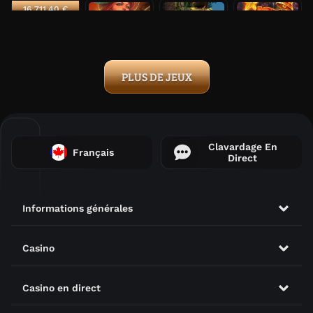
Serpent King
Bounty Raid
Gonzo's Quest Megaways
Mystery Reels Megaways
16 711,40 €
Dragon's Luck Megaways
Golden Leprechaun Megaways
Dragon's Fire Megaways
Risque Megaways
16 711,40 €
16 711,40 €
NFT Megaways
Gems Inferno Megaways
Doggy Riches Megaways
Nightmare Family Megaways
16 711,40 €
16 711,40 €
16 711,40 €
PLUS DE JEUX
What the Fox MegaWays
Blood Suckers MegaWays
Athens MegaWays
Amazon Island Megaways
16 711,40 €
16 711,40 €
Paiements
Clavardage En
Français
Direct
Informations générales
Casino
Casino en direct