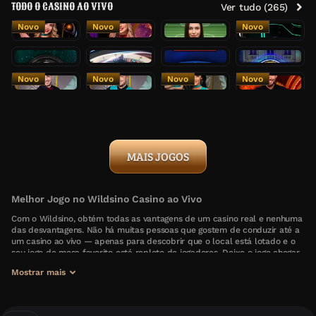
TODO O CASINO AO VIVO
Ver tudo (265)
Novo
Novo
Novo
Gravity Blackjack
Gravity Roulette
Football Thrill
Rush Atom Roulette
Virtual Roulette
European Roulette
Jacks or Better
Virtual Monaco Roulette
Novo
Novo
Novo
Novo
Live Roulette
Live French Roulette
Speed Blackjack
Live Baccarat 1
Novo
Novo
Novo
Novo
Live Baccarat 1 NC
Bet On Teen Patti
Oasis Blackjack
Sic Bo
Novo
Novo
Novo
Novo
Gravity Sic Bo
Virtual Top Card
Auto Roulette
Gravity Auto Roulette
MAIS JOGOS
Novo
Novo
Novo
Novo
Take Deal Or Risk Blackjack
Grand Bonus Baccarat
VIP Baccarat
VIP NC Baccarat
Melhor Jogo no Wildsino Casino ao Vivo
Com o Wildsino, obtém todas as vantagens de um casino real e nenhuma
das desvantagens. Não há muitas pessoas que gostem de conduzir até a
um casino ao vivo — apenas para descobrir que o local está lotado e o
seu jogo de mesa favorito está repleto de jogadores. Deixe o jogo chegar
até si! Jogue Wildsino Casino ao Vivo no seu aparelho inteligente ou
Mostrar mais
computador. Escolha qualquer lugar da sua casa, relaxe e experimente
algumas voltas na roleta ao vivo. Pode até entrar num jogo de programa
ao vivo sem sair da cadeira.
Pagamentos